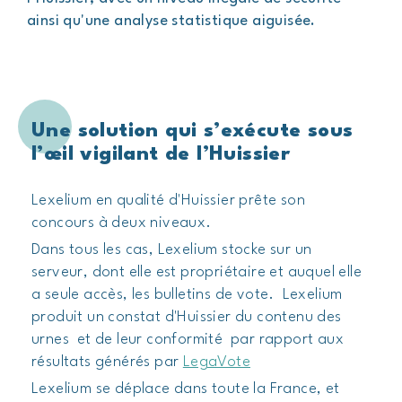
ainsi qu'une analyse statistique aiguisée.
Notre offre
Contentieux immobilier
Une solution qui s’exécute sous
Blockchain
l’œil vigilant de l’Huissier
Constat
Lexelium en qualité d'Huissier prête son
Constat drone
concours à deux niveaux.
Dans tous les cas, Lexelium stocke sur un
Constat de grève
serveur, dont elle est propriétaire et auquel elle
a seule accès, les bulletins de vote. Lexelium
Signification
produit un constat d'Huissier du contenu des
urnes et de leur conformité par rapport aux
Gestion de dossiers
résultats générés par
LegaVote
Vote électronique
Lexelium se déplace dans toute la France, et