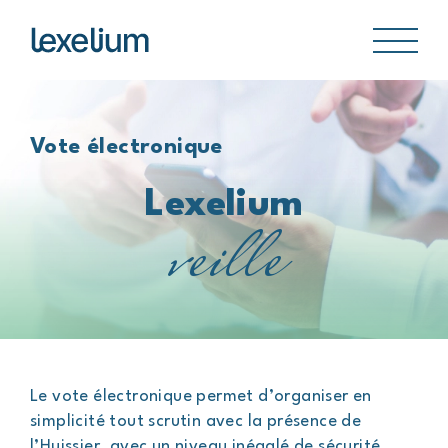
Panneau de gestion des cookies
Accueil
Vote électronique
Paiement en ligne
Lexelium
veille
Envoi dossier
Dépôt blockchain
Actualités
RDV constat
Le vote électronique permet d’organiser en
Contact
simplicité tout scrutin avec la présence de
l’Huissier, avec un niveau inégalé de sécurité