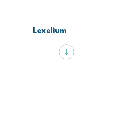
Lexelium
s’envole