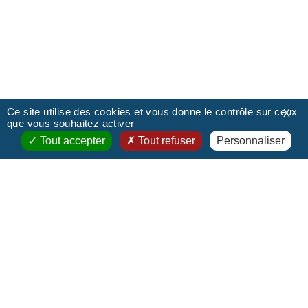
Ce site utilise des cookies et vous donne le contrôle sur ceux
X
que vous souhaitez activer
Tout accepter
Tout refuser
Personnaliser
Notre étude
Les associés de Lexelium, Catherine Vincens
Bouguereau et Arnoult Vincent, combinent
investissement humain, expertise professionnelle